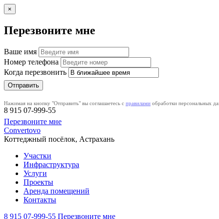
×
Перезвоните мне
Ваше имя
Номер телефона
Когда перезвонить
Нажимая на кнопку "Отправить" вы соглашаетесь с
правилами
обработки персональных да
8 915
07-999-55
Перезвоните мне
Convertovo
Коттеджный посёлок, Астрахань
Участки
Инфраструктура
Услуги
Проекты
Аренда помещений
Контакты
8 915
07-999-55
Перезвоните мне