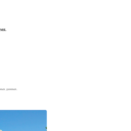
мя.
ных данных.