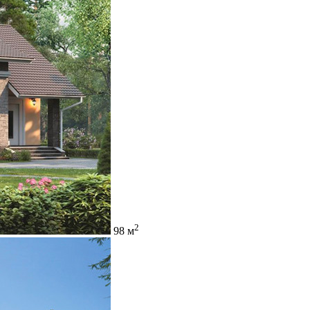
2
98 м